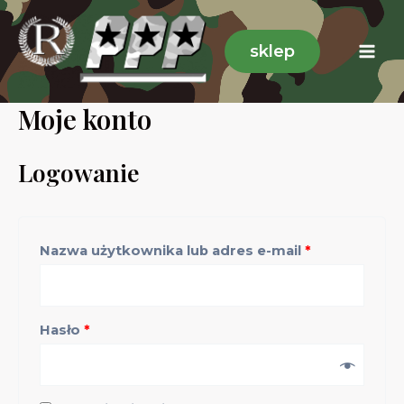
Skip
to
sklep
Mai
content
Men
Moje konto
Logowanie
Nazwa użytkownika lub adres e-mail
*
Hasło
*